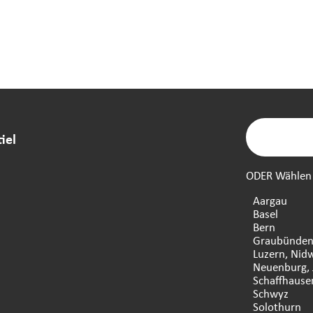
iel
ODER Wählen S
Aargau
Basel
Bern
Graubünde
Luzern, Nid
Neuenburg, 
Schaffhause
Schwyz
Solothurn